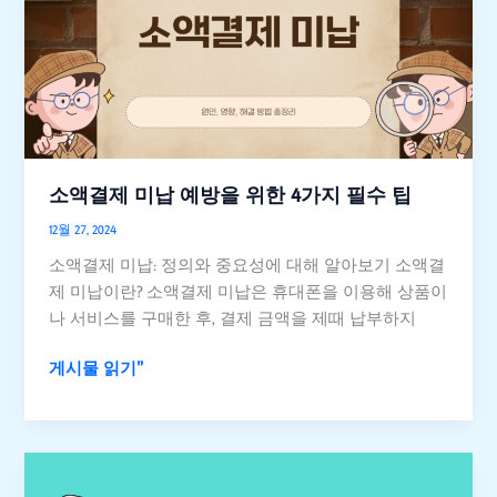
미
납
예
방
을
위
한
소액결제 미납 예방을 위한 4가지 필수 팁
4
12월 27, 2024
가
지
소액결제 미납: 정의와 중요성에 대해 알아보기 소액결
필
제 미납이란? 소액결제 미납은 휴대폰을 이용해 상품이
수
나 서비스를 구매한 후, 결제 금액을 제때 납부하지
팁
게시물 읽기"
2025
신