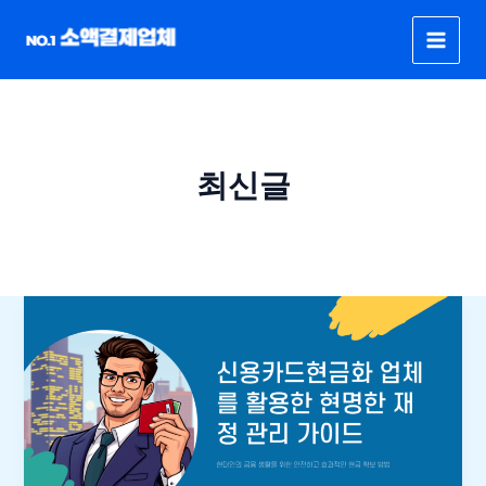
콘
텐
츠
로
건
너
뛰
최신글
기
신
뢰
도
높
은
소
액