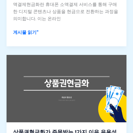
액결제현금화란 휴대폰 소액결제 서비스를 통해 구매
이
한 디지털 콘텐츠나 상품을 현금으로 전환하는 과정을
드
의미합니다. 이는 온라인
효
율
게시물 읽기"
적
인
팁
상
품
권
현
금
화
가
주
목
받
는
상품권현금화가 주목받는 1가지 이유 유용성