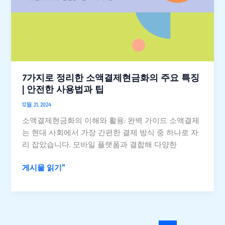
정
리
한
소
액
결
제
7가지로 정리한 소액결제현금화의 주요 특징
현
| 안전한 사용법과 팁
금
12월 21, 2024
화
소액결제현금화의 이해와 활용: 완벽 가이드 소액결제
의
는 현대 사회에서 가장 간편한 결제 방식 중 하나로 자
주
리 잡았습니다. 모바일 플랫폼과 결합해 다양한
요
특
게시물 읽기"
징
|
안
전
한