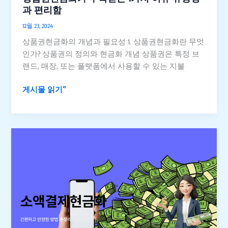
1
과 편리함
가
12월 23, 2024
지
상품권현금화의 개념과 필요성 1. 상품권현금화란 무엇
이
인가? 상품권의 정의와 현금화 개념 상품권은 특정 브
유
랜드, 매장, 또는 플랫폼에서 사용할 수 있는 지불
유
용
게시물 읽기"
성
과
편
리
6
함
가
지
체
크
리
스
트