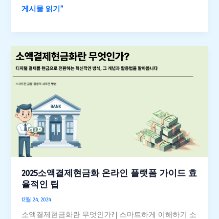
게시물 읽기"
금
화
의
안
2025
전
소
한
액
사
결
용
제
법
현
금
화
온
라
인
2025소액결제현금화 온라인 플랫폼 가이드 효
플
율적인 팁
랫
12월 24, 2024
폼
소액결제현금화란 무엇인가? | 스마트하게 이해하기 소
가