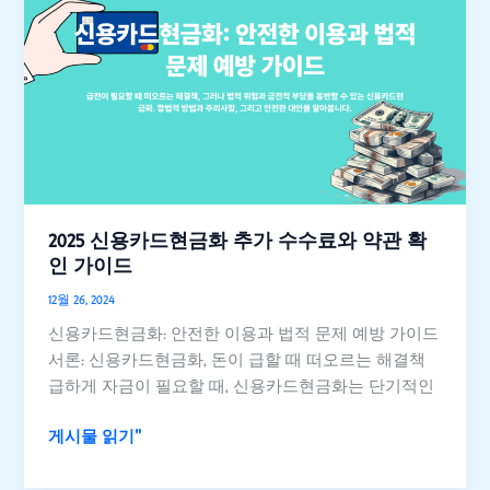
용
카
드
현
금
화
추
가
수
2025 신용카드현금화 추가 수수료와 약관 확
수
인 가이드
료
12월 26, 2024
와
신용카드현금화: 안전한 이용과 법적 문제 예방 가이드
약
서론: 신용카드현금화, 돈이 급할 때 떠오르는 해결책
관
급하게 자금이 필요할 때, 신용카드현금화는 단기적인
확
인
게시물 읽기"
가
이