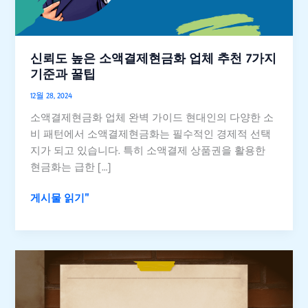
결
제
현
금
신뢰도 높은 소액결제현금화 업체 추천 7가지
화
기준과 꿀팁
업
12월 28, 2024
체
소액결제현금화 업체 완벽 가이드 현대인의 다양한 소
추
비 패턴에서 소액결제현금화는 필수적인 경제적 선택
천
지가 되고 있습니다. 특히 소액결제 상품권을 활용한
7
현금화는 급한 […]
가
지
게시물 읽기"
기
준
과
꿀
소
팁
액
결
제