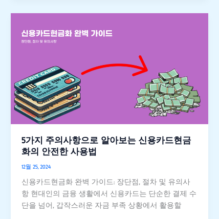
드
5
가
지
주
의
사
항
으
로
알
아
5가지 주의사항으로 알아보는 신용카드현금
보
화의 안전한 사용법
는
12월 25, 2024
신
신용카드현금화 완벽 가이드: 장단점, 절차 및 유의사
용
항 현대인의 금융 생활에서 신용카드는 단순한 결제 수
카
단을 넘어, 갑작스러운 자금 부족 상황에서 활용할
드
현