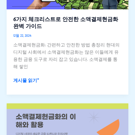
로
안
전
6가지 체크리스트로 안전한 소액결제현금화
한
완벽 가이드
소
12월 22, 2024
액
소액결제현금화: 간편하고 안전한 방법 총정리 현대의
결
디지털 사회에서 소액결제현금화는 많은 이들에게 유
제
용한 금융 도구로 자리 잡고 있습니다. 소액결제를 통
현
해 쌓인
금
화
게시물 읽기"
완
벽
가
이
7
드
가
지
로