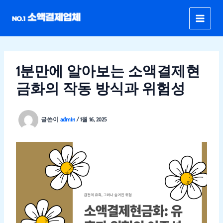
콘
텐
츠
로
건
너
1분만에 알아보는 소액결제현
뛰
금화의 작동 방식과 위험성
기
글쓴이
admin
/
1월 16, 2025