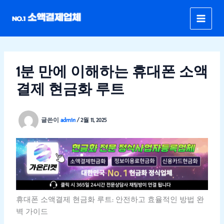
콘
텐
츠
로
건
너
1분 만에 이해하는 휴대폰 소액
뛰
결제 현금화 루트
기
글쓴이
admin
/
2월 11, 2025
휴대폰 소액결제 현금화 루트: 안전하고 효율적인 방법 완
벽 가이드