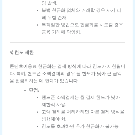
임 발생.
불법 현금화 업체와 거래할 경우 사기 피
해 위험 존재.
부적절한 방법으로 현금화를 시도할 경우
금융 거래에 악영향.
4) 한도 제한
콘텐츠이용료 현금화는 결제 방식에 따라 한도가 제한됩니
다. 특히, 핸드폰 소액결제의 경우 월 한도가 낮아 큰 금액
을 현금화하는 데 한계가 있습니다.
단점:
핸드폰 소액결제는 월 결제 한도가 낮아
제한적 사용.
고액 결제를 처리하려면 다른 결제 방식을
병행해야 함.
한도를 초과하면 추가 현금화가 불가능.