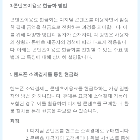
3.콘텐츠이용료 현금화 방법
콘텐츠이용료 현금화는 디지털 콘텐츠를 이용하면서 발생
한 결제 금액을 현금으로 전환하는 과정을 의미합니다. 이
를 위해 다양한 방법과 절차가 존재하며, 각 방법은 사용자
의 상황과 콘텐츠 제공자의 정책에 따라 다르게 적용됩니
다. 아래는 콘텐츠이용료 현금화를 진행할 수 있는 주요 방
법과 그 특징에 대해 상세히 설명합니다.
1. 핸드폰 소액결제를 통한 현금화
핸드폰 소액결제는 콘텐츠이용료를 현금화하는 가장 일반
적인 방법 중 하나입니다. 휴대폰 요금에 소액결제 기능이
포함된 경우, 이를 활용하여 디지털 콘텐츠를 구매한 뒤 환
불 절차를 통해 현금을 확보할 수 있습니다.
과정:
디지털 콘텐츠를 핸드폰 소액결제로 구매합니다.
콘텐츠 제공자의 고객센터나 환불 서비스를 통해