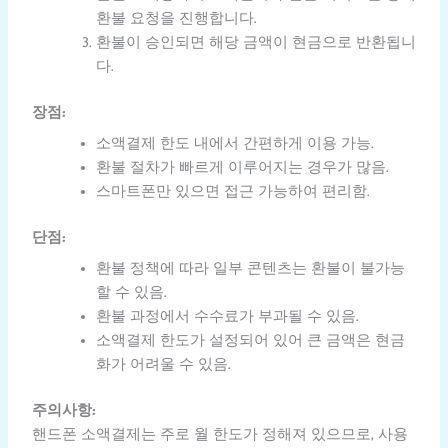
환불 요청을 진행합니다.
환불이 승인되면 해당 금액이 현금으로 반환됩니
다.
장점:
소액결제 한도 내에서 간편하게 이용 가능.
환불 절차가 빠르게 이루어지는 경우가 많음.
스마트폰만 있으면 접근 가능하여 편리함.
단점:
환불 정책에 따라 일부 콘텐츠는 환불이 불가능
할 수 있음.
환불 과정에서 수수료가 부과될 수 있음.
소액결제 한도가 설정되어 있어 큰 금액은 현금
화가 어려울 수 있음.
주의사항:
핸드폰 소액결제는 주로 월 한도가 정해져 있으므로, 사용