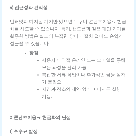
4) 접근성과 편리성
인터넷과 디지털 기기만 있으면 누구나 콘텐츠이용료 현금
화를 시도할 수 있습니다. 특히, 핸드폰과 같은 개인 기기를
활용한 방법은 별도의 복잡한 장비나 절차 없이도 손쉽게
접근할 수 있습니다.
장점:
사용자가 직접 온라인 또는 모바일을 통해
모든 과정을 관리 가능.
복잡한 서류 작업이나 추가적인 금융 절차
가 불필요.
시간과 장소의 제약 없이 어디서든 실행
가능.
2. 콘텐츠이용료 현금화의 단점
1) 수수료 발생