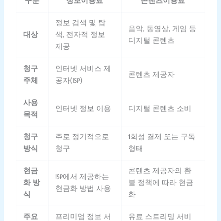
구분
정보이용료
콘텐츠이용료
정보 검색 및 탐
음악, 동영상, 게임 등
대상
색, 전자적 정보
디지털 콘텐츠
제공
청구
인터넷 서비스 제
콘텐츠 제공자
주체
공자(ISP)
사용
인터넷 정보 이용
디지털 콘텐츠 소비
목적
청구
주로 정기적으로
1회성 결제 또는 구독
방식
청구
형태
현금
콘텐츠 제공자의 환
ISP에서 제공하는
화 방
불 정책에 따라 현금
현금화 방법 사용
식
화
주요
프리미엄 정보 서
유료 스트리밍 서비