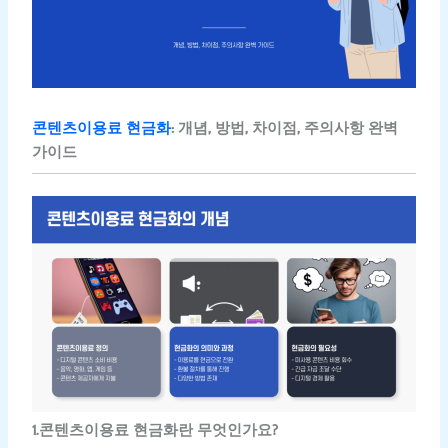
콘텐츠이용료 현금화
: 개념, 방법, 차이점, 주의사항 완벽
가이드
1.
콘텐츠이용료 현금화란 무엇인가요?