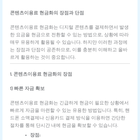
콘텐츠이용료 현금화의 장점과 단점
콘텐츠이용료 현금화는 디지털 콘텐츠를 결제하면서 발생
한 요금을 현금으로 전환할 수 있는 방법으로, 상황에 따라
매우 유용하게 활용될 수 있습니다. 하지만 이러한 과정에
는 장점과 단점이 공존하므로, 이를 충분히 이해하고 올바
르게 활용하는 것이 중요합니다.
1. 콘텐츠이용료 현금화의 장점
1) 빠른 자금 확보
콘텐츠이용료 현금화는 긴급하게 현금이 필요한 상황에서
빠르게 자금을 마련할 수 있는 유용한 방법입니다. 특히, 핸
드폰 소액결제나 신용카드 결제 방식을 이용하면 간단한
절차를 통해 단시간 내에 현금을 확보할 수 있습니다.
장점: