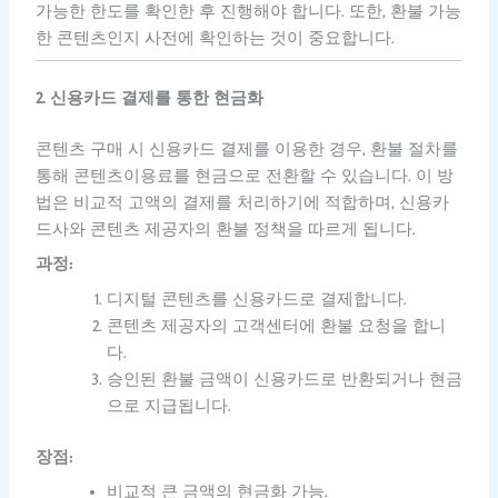
가능한 한도를 확인한 후 진행해야 합니다. 또한, 환불 가능
한 콘텐츠인지 사전에 확인하는 것이 중요합니다.
2. 신용카드 결제를 통한 현금화
콘텐츠 구매 시 신용카드 결제를 이용한 경우, 환불 절차를
통해 콘텐츠이용료를 현금으로 전환할 수 있습니다. 이 방
법은 비교적 고액의 결제를 처리하기에 적합하며, 신용카
드사와 콘텐츠 제공자의 환불 정책을 따르게 됩니다.
과정:
디지털 콘텐츠를 신용카드로 결제합니다.
콘텐츠 제공자의 고객센터에 환불 요청을 합니
다.
승인된 환불 금액이 신용카드로 반환되거나 현금
으로 지급됩니다.
장점:
비교적 큰 금액의 현금화 가능.