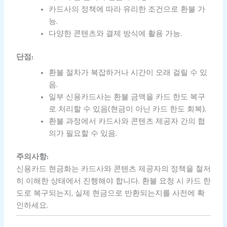
카드사의 정책에 따라 유리한 조건으로 환불 가
능.
다양한 콘텐츠와 결제 방식에 활용 가능.
단점:
환불 절차가 복잡하거나 시간이 오래 걸릴 수 있
음.
일부 신용카드사는 환불 금액을 카드 한도 복구
로 처리할 수 있음(현금이 아닌 카드 한도 회복).
환불 과정에서 카드사와 콘텐츠 제공자 간의 협
의가 필요할 수 있음.
주의사항:
신용카드 현금화는 카드사와 콘텐츠 제공자의 정책을 철저
히 이해한 상태에서 진행해야 합니다. 환불 요청 시 카드 한
도로 복구되는지, 실제 현금으로 반환되는지를 사전에 확
인하세요.