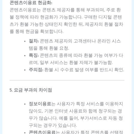
콘텐츠이용료 현금화:
콘텐츠이용료는 콘텐츠 제공자를 통해 부과되며, 주로 환
불 정책에 따라 현금화가 가능합니다. 구매한 디지털 콘텐
츠가 환불 가능한 상태인지 확인한 뒤, 제공자의 환불 절차
를 통해 현금을 확보합니다.
절차:
콘텐츠 제공자의 고객센터나 온라인 시스
템을 통해 환불 요청.
특징:
콘텐츠의 종류에 따라 환불 가능 여부가 다
르며, 일부 서비스는 환불 자체가 불가능함.
주의점:
환불 시 수수료 발생 여부를 반드시 확인.
5. 요금 부과의 차이점
정보이용료
는 사용자가 특정 서비스를 이용하지
않아도, 기본 인터넷 사용료와 함께 청구되는 경
우가 많습니다. 예를 들어, 부가서비스로 자동 청
구되는 경우가 있습니다.
콘텐츠이용료
는 사용자가 특정 콘텐츠를 선택적