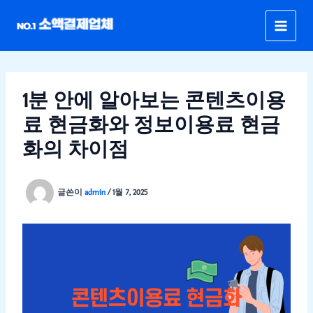
콘
텐
츠
로
건
너
1분 안에 알아보는 콘텐츠이용
뛰
료 현금화와 정보이용료 현금
기
화의 차이점
글쓴이
admin
/
1월 7, 2025