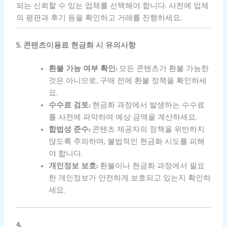
되는 신뢰할 수 있는 업체를 선택해야 합니다. 사전에 업체
의 평판과 후기 등을 확인하고 거래를 진행하세요.
5. 콘텐츠이용료 현금화 시 유의사항
환불 가능 여부 확인:
모든 콘텐츠가 환불 가능한
것은 아니므로, 구매 전에 환불 정책을 확인하세
요.
수수료 검토:
현금화 과정에서 발생하는 수수료
를 사전에 파악하여 예상 금액을 계산하세요.
합법성 준수:
콘텐츠 제공자의 정책을 위반하지
않도록 주의하며, 불법적인 현금화 시도를 피해
야 합니다.
개인정보 보호:
환불이나 현금화 과정에서 필요
한 개인정보가 안전하게 보호되고 있는지 확인하
세요.
4.