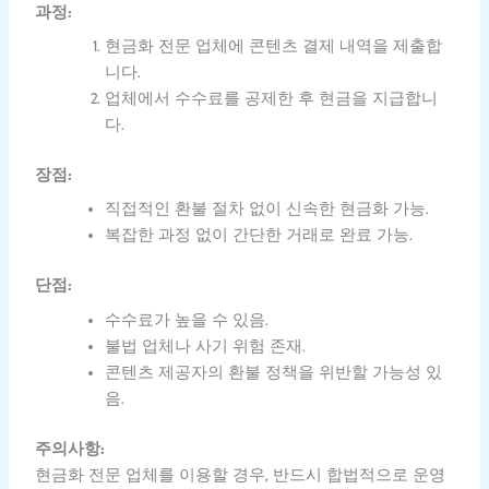
과정:
현금화 전문 업체에 콘텐츠 결제 내역을 제출합
니다.
업체에서 수수료를 공제한 후 현금을 지급합니
다.
장점:
직접적인 환불 절차 없이 신속한 현금화 가능.
복잡한 과정 없이 간단한 거래로 완료 가능.
단점:
수수료가 높을 수 있음.
불법 업체나 사기 위험 존재.
콘텐츠 제공자의 환불 정책을 위반할 가능성 있
음.
주의사항:
현금화 전문 업체를 이용할 경우, 반드시 합법적으로 운영