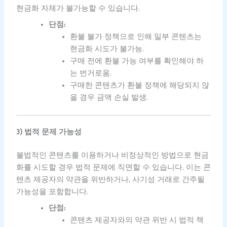
현금화 자체가 불가능할 수 있습니다.
단점:
환불 불가 정책으로 인해 일부 콘텐츠는
현금화 시도가 불가능.
구매 전에 환불 가능 여부를 확인해야 하
는 번거로움.
구매한 콘텐츠가 환불 정책에 해당되지 않
을 경우 금액 손실 발생.
3) 법적 문제 가능성
불법적인 콘텐츠를 이용하거나 비정상적인 방법으로 현금
화를 시도할 경우 법적 문제에 직면할 수 있습니다. 이는 콘
텐츠 제공자의 약관을 위반하거나, 사기성 거래로 간주될
가능성을 포함합니다.
단점:
콘텐츠 제공자와의 약관 위반 시 법적 책