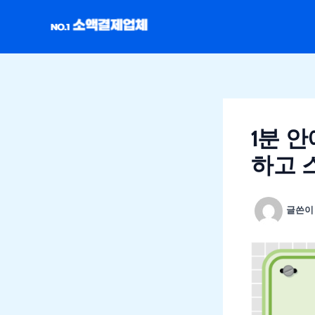
콘
텐
츠
로
건
너
뛰
1분 
기
하고 
글쓴