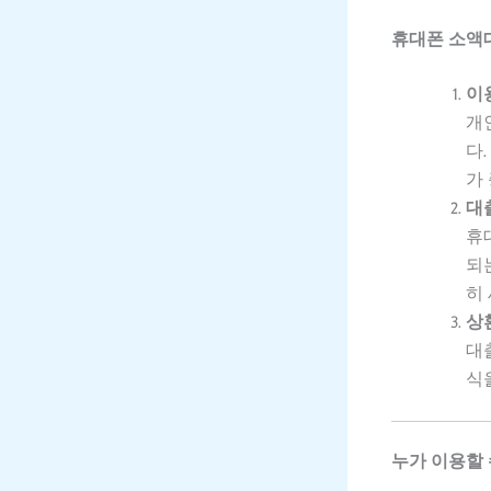
휴대폰 소액
이
개
다
가
대
휴
되
히
상
대
식
누가 이용할 