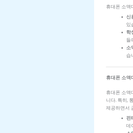
휴대폰 소액대
신
있
학
들
소
습
휴대폰 소액
휴대폰 소액
니다. 특히,
제공하면서 
핀
데