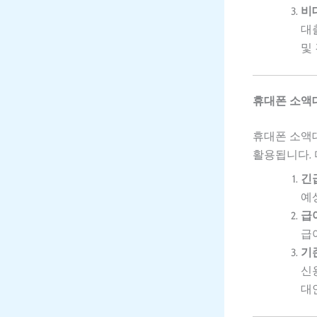
비
대
및
휴대폰 소액
휴대폰 소액
활용됩니다. 
긴
예
급
급
기
신
대