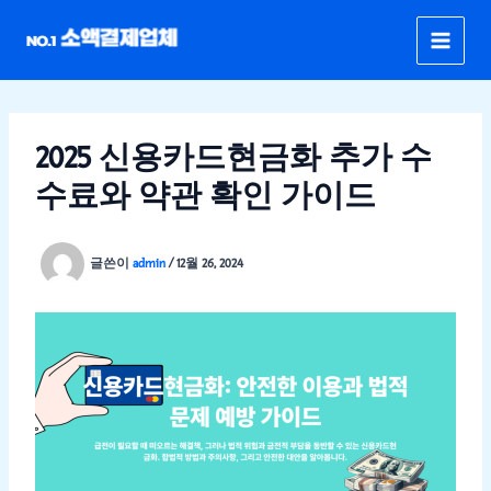
콘
텐
츠
로
건
너
2025 신용카드현금화 추가 수
뛰
수료와 약관 확인 가이드
기
글쓴이
admin
/
12월 26, 2024