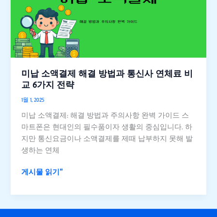
제
해
결
방
법
과
미납 소액결제 해결 방법과 통신사 연체료 비
통
교 6가지 전략
신
1월 1, 2025
사
미납 소액결제: 해결 방법과 주의사항 완벽 가이드 스
연
마트폰은 현대인의 필수품이자 생활의 중심입니다. 하
체
지만 통신요금이나 소액결제를 제때 납부하지 못해 발
료
생하는 연체
비
교
게시물 읽기"
6
가
지
전