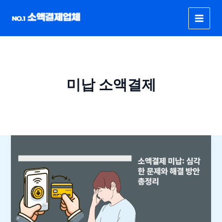
콘
텐
츠
로
건
너
뛰
미납 소액결제
기
1
분
안
에
알
아
보