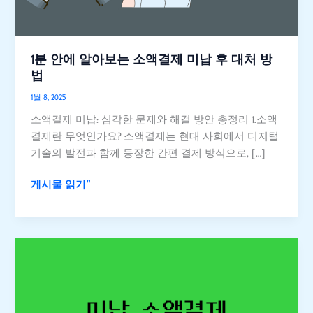
는
소
액
결
1분 안에 알아보는 소액결제 미납 후 대처 방
제
법
미
1월 8, 2025
납
소액결제 미납: 심각한 문제와 해결 방안 총정리 1.소액
후
결제란 무엇인가요? 소액결제는 현대 사회에서 디지털
대
기술의 발전과 함께 등장한 간편 결제 방식으로, […]
처
방
게시물 읽기"
법
미
납
소
액
결