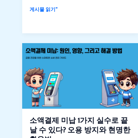
를
게시물 읽기"
위
한
체
크
소
리
액
스
결
트
제
미
납
1
가
지
실
소액결제 미납 1가지 실수로 끝
수
날 수 있다? 오용 방지와 현명한
로