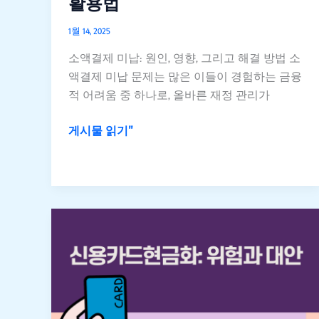
활용법
끝
날
1월 14, 2025
수
소액결제 미납: 원인, 영향, 그리고 해결 방법 소
있
액결제 미납 문제는 많은 이들이 경험하는 금융
다?
적 어려움 중 하나로, 올바른 재정 관리가
오
용
게시물 읽기"
방
지
와
현
명
1
한
분
활
만
용
에
법
알
아