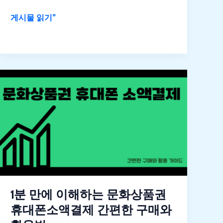
하
게시물 읽기"
고
스
마
트
1
한
분
대
만
출
에
가
이
이
해
드
하
는
문
화
1분 만에 이해하는 문화상품권
상
휴대폰소액결제 간편한 구매와
품