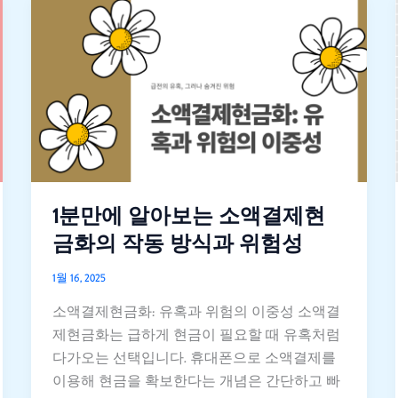
1
분
만
에
알
아
보
는
소
액
1분만에 알아보는 소액결제현
결
금화의 작동 방식과 위험성
제
현
1월 16, 2025
금
소액결제현금화: 유혹과 위험의 이중성 소액결
화
제현금화는 급하게 현금이 필요할 때 유혹처럼
의
다가오는 선택입니다. 휴대폰으로 소액결제를
작
이용해 현금을 확보한다는 개념은 간단하고 빠
동