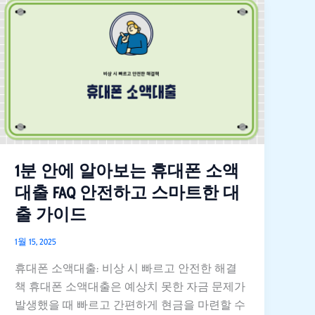
1
분
안
에
알
아
보
는
휴
대
1분 안에 알아보는 휴대폰 소액
폰
대출 FAQ 안전하고 스마트한 대
소
출 가이드
액
대
1월 15, 2025
출
휴대폰 소액대출: 비상 시 빠르고 안전한 해결
FAQ
책 휴대폰 소액대출은 예상치 못한 자금 문제가
안
발생했을 때 빠르고 간편하게 현금을 마련할 수
전