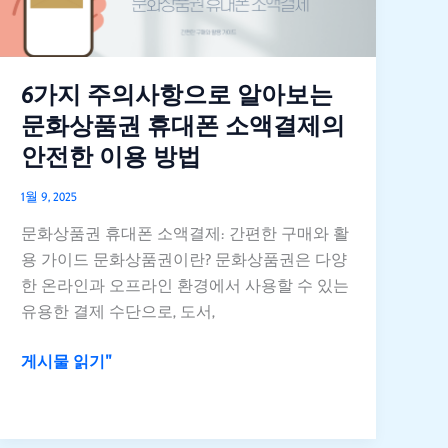
항
으
로
알
6가지 주의사항으로 알아보는
아
문화상품권 휴대폰 소액결제의
보
안전한 이용 방법
는
문
1월 9, 2025
화
문화상품권 휴대폰 소액결제: 간편한 구매와 활
상
용 가이드 문화상품권이란? 문화상품권은 다양
품
한 온라인과 오프라인 환경에서 사용할 수 있는
권
유용한 결제 수단으로, 도서,
휴
대
게시물 읽기"
폰
소
액