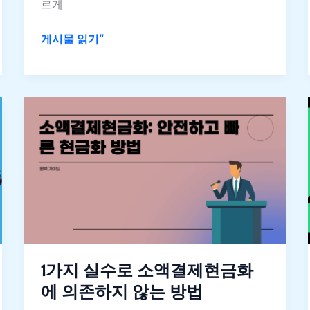
르게
방
식
게시물 읽기"
과
위
험
1
성
가
지
실
수
로
소
액
결
제
1가지 실수로 소액결제현금화
현
에 의존하지 않는 방법
금