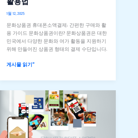
활용법
권
휴
1월 12, 2025
대
문화상품권 휴대폰소액결제: 간편한 구매와 활
폰
용 가이드 문화상품권이란? 문화상품권은 대한
소
민국에서 다양한 문화와 여가 활동을 지원하기
액
위해 만들어진 상품권 형태의 결제 수단입니다.
결
제
게시물 읽기"
간
편
한
구
6
매
가
와
지
활
주
용
의
법
사