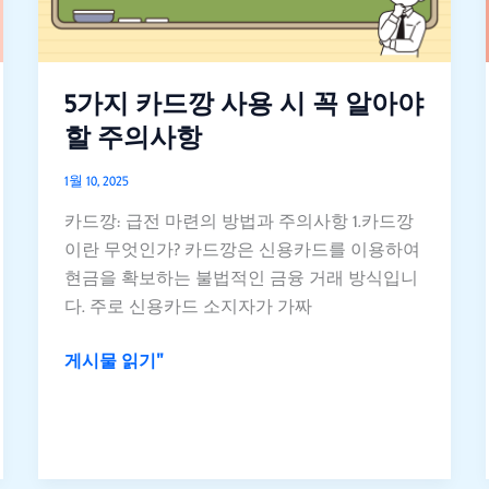
사
용
시
꼭
5가지 카드깡 사용 시 꼭 알아야
알
할 주의사항
아
야
1월 10, 2025
할
카드깡: 급전 마련의 방법과 주의사항 1.카드깡
주
이란 무엇인가? 카드깡은 신용카드를 이용하여
의
현금을 확보하는 불법적인 금융 거래 방식입니
사
다. 주로 신용카드 소지자가 가짜
항
게시물 읽기"