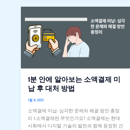
이
자
1
위
분
험
안
에
알
아
보
는
소
액
1분 안에 알아보는 소액결제 미
결
납 후 대처 방법
제
미
1월 8, 2025
납
소액결제 미납: 심각한 문제와 해결 방안 총정
후
리 1.소액결제란 무엇인가요? 소액결제는 현대
대
사회에서 디지털 기술의 발전과 함께 등장한 간