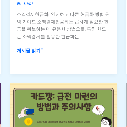
화
1월 13, 2025
에
소액결제현금화: 안전하고 빠른 현금화 방법 완
의
벽 가이드 소액결제현금화는 급하게 필요한 현
존
금을 확보하는 데 유용한 방법으로, 특히 핸드
하
폰 소액결제를 활용한 현금화는
지
않
게시물 읽기"
는
방
법
5
가
지
카
드
깡