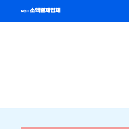
콘
텐
츠
로
건
너
뛰
기