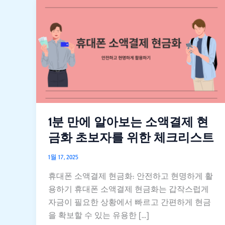
1
분
만
에
알
아
보
는
소
액
1분 만에 알아보는 소액결제 현
결
금화 초보자를 위한 체크리스트
제
현
1월 17, 2025
금
휴대폰 소액결제 현금화: 안전하고 현명하게 활
화
용하기 휴대폰 소액결제 현금화는 갑작스럽게
초
자금이 필요한 상황에서 빠르고 간편하게 현금
보
을 확보할 수 있는 유용한 […]
자