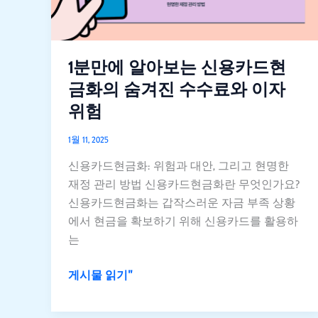
보
는
신
용
1분만에 알아보는 신용카드현
카
금화의 숨겨진 수수료와 이자
드
위험
현
금
1월 11, 2025
화
신용카드현금화: 위험과 대안, 그리고 현명한
의
재정 관리 방법 신용카드현금화란 무엇인가요?
숨
신용카드현금화는 갑작스러운 자금 부족 상황
겨
에서 현금을 확보하기 위해 신용카드를 활용하
진
는
수
수
게시물 읽기"
료
와